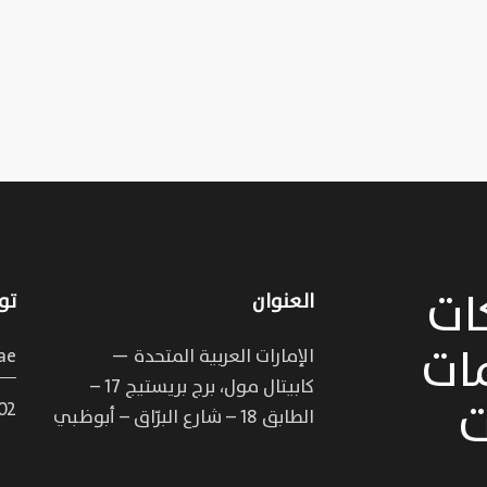
ات
العنوان
تو
ات
الإمارات العربية المتحدة —
ae
كابيتال مول، برج بريستيج 17 –
ت
 556 6998
الطابق 18 – شارع البرّاق – أبوظبي