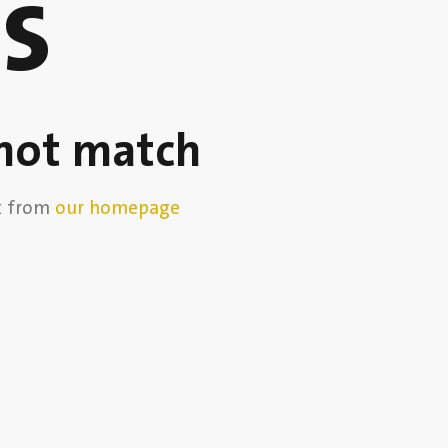
s
 not match
rt from
our homepage